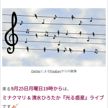
Dieter
による
Pixabay
からの画像
9月25日月曜日19時から
来る
は、
ミナクマリ & 清水ひろたか『光る惑星』ライブ
です