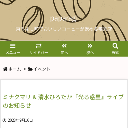
paparagi
東みよし町でおいしいコーヒーが飲める喫茶店
メニュー
サイドバー
前へ
次へ
検索
ホーム
>
イベント
ミナクマリ & 清水ひろたか『光る惑星』ライブ
のお知らせ
2023年9月16日