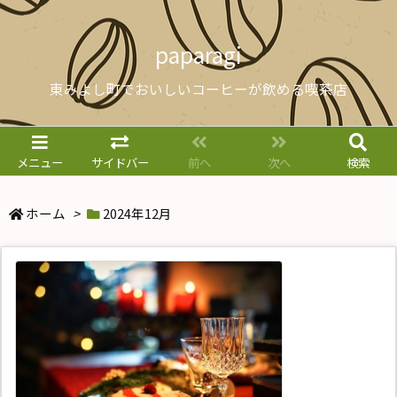
paparagi
東みよし町でおいしいコーヒーが飲める喫茶店
メニュー
サイドバー
前へ
次へ
検索
ホーム
>
2024年12月