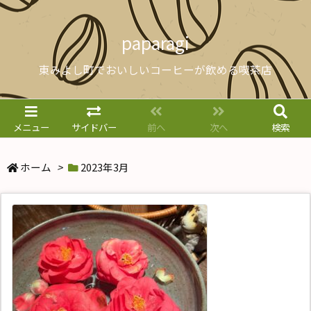
paparagi
東みよし町でおいしいコーヒーが飲める喫茶店
メニュー
サイドバー
前へ
次へ
検索
ホーム
>
2023年3月