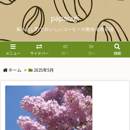
paparagi
東みよし町でおいしいコーヒーが飲める喫茶店
メニュー
サイドバー
前へ
次へ
検索
ホーム
>
2025年5月