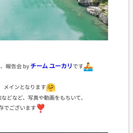
チーム ユーカリ
、報告会 by
です
、メインとなります
談などなど、
写真や動画をもちいて、
存でございます