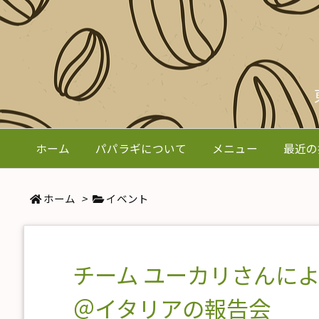
ホーム
パパラギについて
メニュー
最近の
ホーム
>
イベント
チーム ユーカリさんに
＠イタリアの報告会